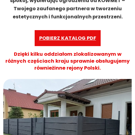
spokój, wybierając ogrodzenia od KOWMET –
Twojego zaufanego partnera w tworzeniu
estetycznych i funkcjonalnych przestrzeni.
POBIERZ KATALOG PDF
Dzięki kilku oddziałom zlokalizowanym w
różnych częściach kraju sprawnie obsługujemy
równieżinne rejony Polski.