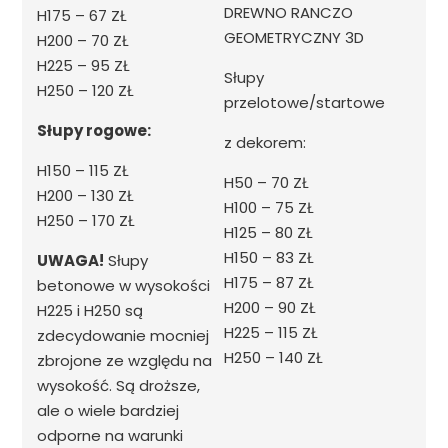
DREWNO RANCZO
H175 – 67 ZŁ
GEOMETRYCZNY 3D
H200 – 70 ZŁ
H225 – 95 ZŁ
Słupy
H250 – 120 ZŁ
przelotowe/startowe
Słupy rogowe:
z dekorem:
H150 – 115 ZŁ
H50 – 70 ZŁ
H200 – 130 ZŁ
H100 – 75 ZŁ
H250 – 170 ZŁ
H125 – 80 ZŁ
H150 – 83 ZŁ
UWAGA!
Słupy
H175 – 87 ZŁ
betonowe w wysokości
H200 – 90 ZŁ
H225 i H250
są
H225 – 115 ZŁ
zdecydowanie mocniej
H250 – 140 ZŁ
zbrojone ze względu na
wysokość. Są droższe,
ale o wiele bardziej
odporne na warunki