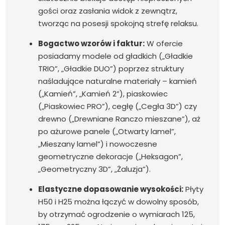
gości oraz zasłania widok z zewnątrz,
tworząc na posesji spokojną strefę relaksu.
Bogactwo wzorów i faktur:
W ofercie
posiadamy modele od gładkich („Gładkie
TRIO”, „Gładkie DUO”) poprzez struktury
naśladujące naturalne materiały – kamień
(„Kamień”, „Kamień 2”), piaskowiec
(„Piaskowiec PRO”), cegłę („Cegła 3D”) czy
drewno („Drewniane Ranczo mieszane”), aż
po ażurowe panele („Otwarty lamel”,
„Mieszany lamel”) i nowoczesne
geometryczne dekoracje („Heksagon”,
„Geometryczny 3D”, „Żaluzja”).
Elastyczne dopasowanie wysokości:
Płyty
H50 i H25 można łączyć w dowolny sposób,
by otrzymać ogrodzenie o wymiarach 125,