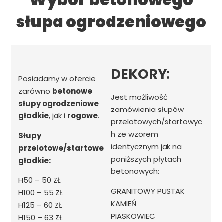
słupa ogrodzeniowego
DEKORY:
Posiadamy w ofercie
zarówno
betonowe
Jest możliwość
słupy ogrodzeniowe
zamówienia słupów
gładkie
, jak i
rogowe
.
przelotowych/startowyc
h ze wzorem
Słupy
identycznym jak na
przelotowe/startowe
poniższych płytach
gładkie:
betonowych:
H50 – 50 ZŁ
GRANITOWY PUSTAK
H100 – 55 ZŁ
KAMIEŃ
H125 – 60 ZŁ
PIASKOWIEC
H150 – 63 ZŁ