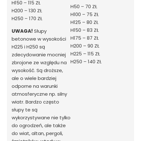
H150 – 115 ZŁ
H50 – 70 ZŁ
H200 – 130 ZŁ
H100 – 75 ZŁ
H250 – 170 ZŁ
H125 – 80 ZŁ
H150 – 83 ZŁ
UWAGA!
Słupy
H175 – 87 ZŁ
betonowe w wysokości
H200 – 90 ZŁ
H225 i H250
są
H225 – 115 ZŁ
zdecydowanie mocniej
H250 – 140 ZŁ
zbrojone ze względu na
wysokość. Są droższe,
ale o wiele bardziej
odporne na warunki
atmosferyczne np. silny
wiatr. Bardzo często
słupy te są
wykorzystywane nie tylko
do ogrodzeń, ale także
do wiat, altan, pergoli,