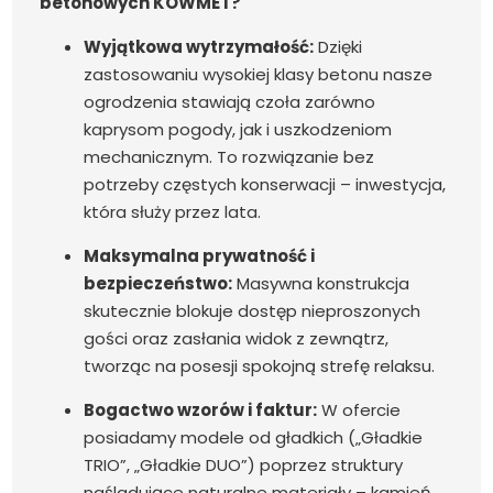
betonowych KOWMET?
Wyjątkowa wytrzymałość:
Dzięki
zastosowaniu wysokiej klasy betonu nasze
ogrodzenia stawiają czoła zarówno
kaprysom pogody, jak i uszkodzeniom
mechanicznym. To rozwiązanie bez
potrzeby częstych konserwacji – inwestycja,
która służy przez lata.
Maksymalna prywatność i
bezpieczeństwo:
Masywna konstrukcja
skutecznie blokuje dostęp nieproszonych
gości oraz zasłania widok z zewnątrz,
tworząc na posesji spokojną strefę relaksu.
Bogactwo wzorów i faktur:
W ofercie
posiadamy modele od gładkich („Gładkie
TRIO”, „Gładkie DUO”) poprzez struktury
naśladujące naturalne materiały – kamień