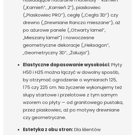
(„Kamień”, „Kamień 2”), piaskowiec
(„Piaskowiec PRO”), cegłę („Cegła 3D”) czy
drewno („Drewniane Ranczo mieszane”), aż
po ażurowe panele („Otwarty lamel”,
„Mieszany lamel”) i nowoczesne
geometryczne dekoracje („Heksagon”,
„Geometryczny 3D”, „Żaluzja”).
Elastyczne dopasowanie wysokości:
Płyty
H50 i H25 można łączyć w dowolny sposób,
by otrzymać ogrodzenie o wymiarach 125,
175 czy 225 cm. Na życzenie wykonujemy też
słupy startowe i przelotowe z tym samym
wzorem co płyty — od granitowego pustaka,
przez piaskowiec, aż po motywy drewniane
czy geometryczne.
Estetyka z obu stron:
Dla klientów