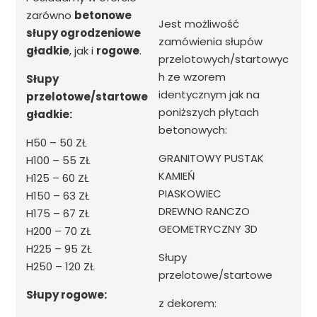
zarówno
betonowe
Jest możliwość
słupy ogrodzeniowe
zamówienia słupów
gładkie
, jak i
rogowe
.
przelotowych/startowyc
h ze wzorem
Słupy
identycznym jak na
przelotowe/startowe
poniższych płytach
gładkie:
betonowych:
H50 – 50 ZŁ
GRANITOWY PUSTAK
H100 – 55 ZŁ
KAMIEŃ
H125 – 60 ZŁ
PIASKOWIEC
H150 – 63 ZŁ
DREWNO RANCZO
H175 – 67 ZŁ
GEOMETRYCZNY 3D
H200 – 70 ZŁ
H225 – 95 ZŁ
Słupy
H250 – 120 ZŁ
przelotowe/startowe
Słupy rogowe:
z dekorem: