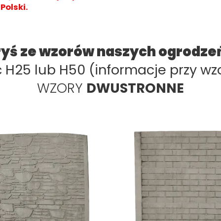
Polski.
ryś ze wzorów naszych ogrodz
H25 lub H50 (informacje przy wz
WZORY
DWUSTRONNE