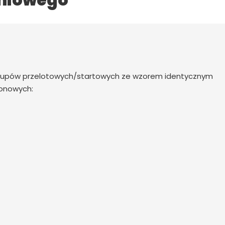
niowego
słupów przelotowych/startowych ze wzorem identycznym
tonowych: