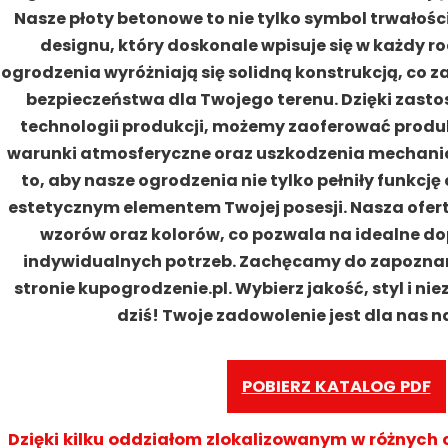
Nasze płoty betonowe to nie tylko symbol trwałośc
designu, który doskonale wpisuje się w każdy r
ogrodzenia wyróżniają się solidną konstrukcją, co 
bezpieczeństwa dla Twojego terenu. Dzięki zas
technologii produkcji, możemy zaoferować produk
warunki atmosferyczne oraz uszkodzenia mechan
to, aby nasze ogrodzenia nie tylko pełniły funkcję
estetycznym elementem Twojej posesji. Nasza ofer
wzorów oraz kolorów, co pozwala na idealne d
indywidualnych potrzeb. Zachęcamy do zapoznani
stronie kupogrodzenie.pl. Wybierz jakość, styl i 
dziś! Twoje zadowolenie jest dla nas n
POBIERZ KATALOG PDF
Dzięki kilku oddziałom zlokalizowanym w różnych 