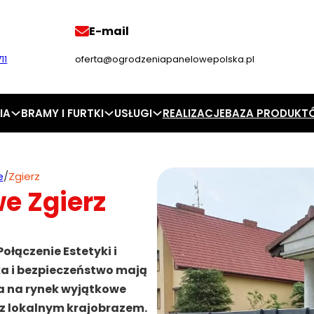
E-mail
11
oferta@ogrodzeniapanelowepolska.pl
IA
BRAMY I FURTKI
USŁUGI
REALIZACJE
BAZA PRODUKT
e
/
Zgierz
e Zgierz
ączenie Estetyki i
ka i bezpieczeństwo mają
 na rynek wyjątkowe
 z lokalnym krajobrazem.