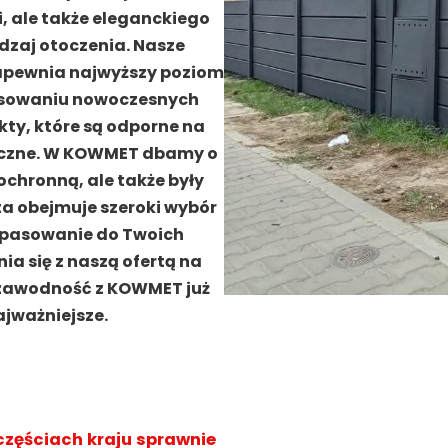
i, ale także eleganckiego
odzaj otoczenia. Nasze
zapewnia najwyższy poziom
tosowaniu nowoczesnych
ty, które są odporne na
iczne. W KOWMET dbamy o
 ochronną, ale także były
ta obejmuje szeroki wybór
opasowanie do Twoich
a się z naszą ofertą na
niezawodność z KOWMET już
ajważniejsze.
częściach kraju sprawnie