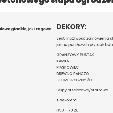
betonowego słupa ogrodze
DEKORY:
iowe gładkie
, jak i
rogowe
.
Jest możliwość zamówienia 
jak na poniższych płytach be
GRANITOWY PUSTAK
KAMIEŃ
PIASKOWIEC
DREWNO RANCZO
GEOMETRYCZNY 3D
Słupy przelotowe/startowe
z dekorem:
H50 – 70 ZŁ