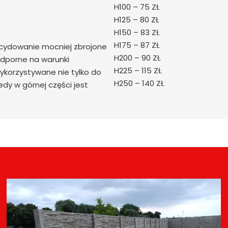
H100 – 75 ZŁ
H125 – 80 ZŁ
H150 – 83 ZŁ
H175 – 87 ZŁ
cydowanie mocniej zbrojone
H200 – 90 ZŁ
odporne na warunki
H225 – 115 ZŁ
wykorzystywane nie tylko do
H250 – 140 ZŁ
edy w górnej części jest