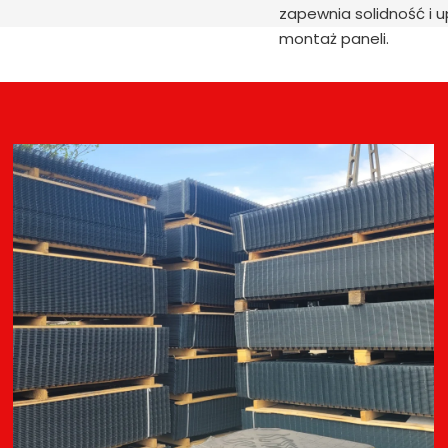
zapewnia solidność i 
montaż paneli.