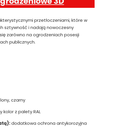
ogrodzeniowe 3D
akterystycznymi przetłoczeniami, które w
h sztywność i nadają nowoczesny
 się zarówno na ogrodzeniach posesji
iach publicznych.
lony, czarny
 kolor z palety RAL
atą):
dodatkowa ochrona antykorozyjna