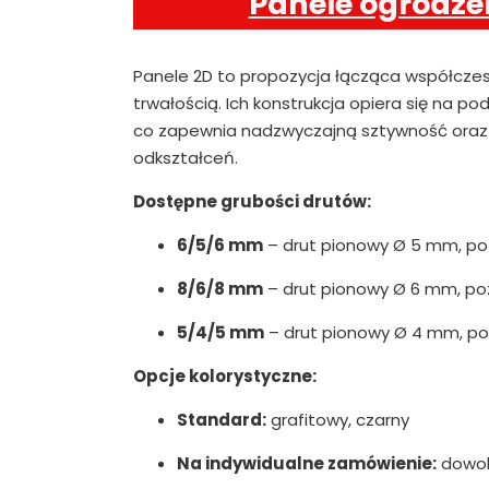
Panele ogrodze
Panele 2D to propozycja łącząca współcze
trwałością. Ich konstrukcja opiera się na 
co zapewnia nadzwyczajną sztywność oraz 
odkształceń.
Dostępne grubości drutów:
6/5/6 mm
– drut pionowy Ø 5 mm, p
8/6/8 mm
– drut pionowy Ø 6 mm, p
5/4/5 mm
– drut pionowy Ø 4 mm, p
Opcje kolorystyczne:
Standard:
grafitowy, czarny
Na indywidualne zamówienie:
dowoln