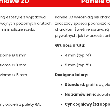
niowe 2D
Panele 
sną estetykę z wyjątkową
Panele 3D wyróżniają się char
podwójnych poziomych drutach,
znaczący sposób podnoszą ic
minimalizuje ryzyko
charakter. Świetnie sprawdzą
prywatnych, jak i w przestrzen
Grubość drutu:
oziome Ø 6 mm
4 mm (typ f4)
oziome Ø 8 mm
5 mm (typ f5)
oziome Ø 5 mm
Dostępne kolory:
Standard:
grafitowy, zie
Na zamówienie:
dowolny
y odcień z palety RAL
Cynk ogniowy (za dopł