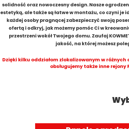
solidność oraz nowoczesny design. Nasze ogrodzenia
estetyką, ale także są łatwe w montażu, co czyni je
każdej osoby pragnącej zabezpieczyć swoją posesj
ofertą i odkryj, jak możemy pomóc Ci w kreowaniu
przestrzeni wokół Twojego domu. Zaufaj KOWMET i
jakość, na której możesz pole
Dzięki kilku oddziałom zlokalizowanym w różnych 
obsługujemy także inne rejony P
Wyb