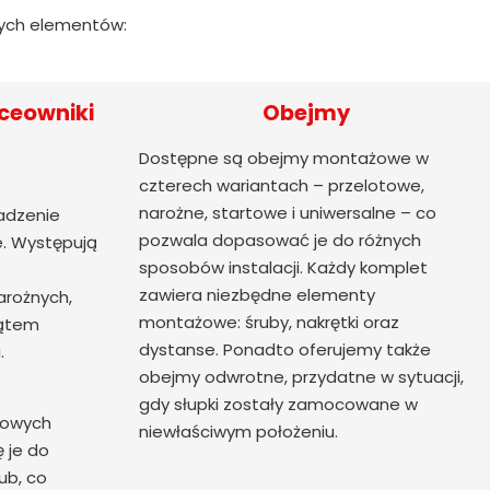
cych elementów:
ceowniki
Obejmy
Dostępne są obejmy montażowe w
czterech wariantach – przelotowe,
narożne, startowe i uniwersalne – co
adzenie
pozwala dopasować je do różnych
. Występują
sposobów instalacji. Każdy komplet
zawiera niezbędne elementy
arożnych,
montażowe: śruby, nakrętki oraz
kątem
dystanse. Ponadto oferujemy także
.
obejmy odwrotne, przydatne w sytuacji,
gdy słupki zostały zamocowane w
nowych
niewłaściwym położeniu.
ę je do
ub, co