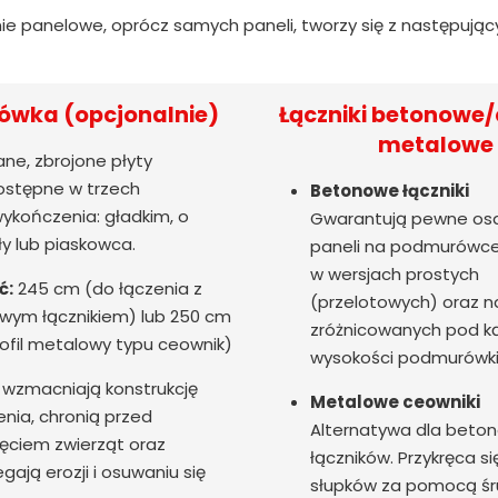
ie panelowe, oprócz samych paneli, tworzy się z następują
wka (opcjonalnie)
Łączniki betonowe/
metalowe
ne, zbrojone płyty
stępne w trzech
Betonowe łączniki
ykończenia: gładkim, o
Gwarantują pewne os
ły lub piaskowca.
paneli na podmurówce
w wersjach prostych
ć:
245 cm (do łączenia z
(przelotowych) oraz n
wym łącznikiem) lub 250 cm
zróżnicowanych pod 
ofil metalowy typu ceownik)
wysokości podmurówki
wzmacniają konstrukcję
Metalowe ceowniki
nia, chronią przed
Alternatywa dla beto
ęciem zwierząt oraz
łączników. Przykręca si
gają erozji i osuwaniu się
słupków za pomocą śr