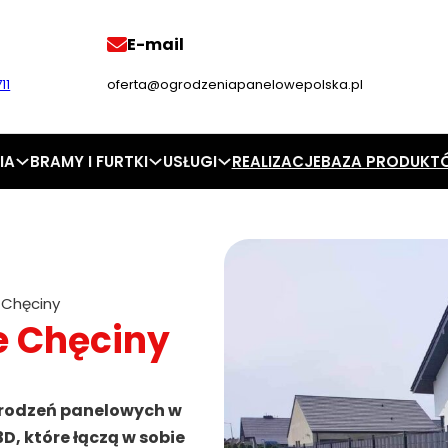
E-mail
11
oferta@ogrodzeniapanelowepolska.pl
IA
BRAMY I FURTKI
USŁUGI
REALIZACJE
BAZA PRODUKT
 Chęciny
e Chęciny
grodzeń panelowych w
D, które łączą w sobie