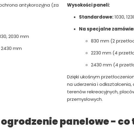
chrona antykorozyjna (za
Wysokości paneli:
Standardowe:
1030, 123
Na specjalne zamówien
 1830, 2030 mm
830 mm (2 przetło
, 2430 mm
2230 mm (4 przetł
2430 mm (4 przetł
Dzięki ukośnym przetłoczenio
na uderzenia i odkształcenia,
terenów rekreacyjnych, plac
przemysłowych.
ogrodzenie panelowe - co 