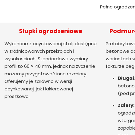
Pełne ogrodzen
Słupki ogrodzeniowe
Podmuró
Wykonane z ocynkowanej stali, dostępne
Prefabrykowa
w zróżnicowanych przekrojach i
betonowe do
wysokościach. Standardowe wymiary
wariantach w
profili to 60 × 40 mm, jednak na życzenie
fakturze ceg
możemy przygotować inne rozmiary.
Długoś
Oferujemy je zarówno w wersji
betono
ocynkowanej, jak i lakierowanej
(pod pr
proszkowo.
Zalety:
ogrodze
wtargni
zapobie