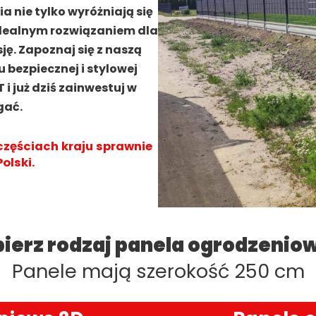
 nie tylko wyróżniają się
 idealnym rozwiązaniem dla
ę. Zapoznaj się z naszą
 bezpiecznej i stylowej
 już dziś zainwestuj w
gać.
częściach kraju sprawnie
olski.
ierz rodzaj panela ogrodzenio
Panele mają szerokość 250 cm