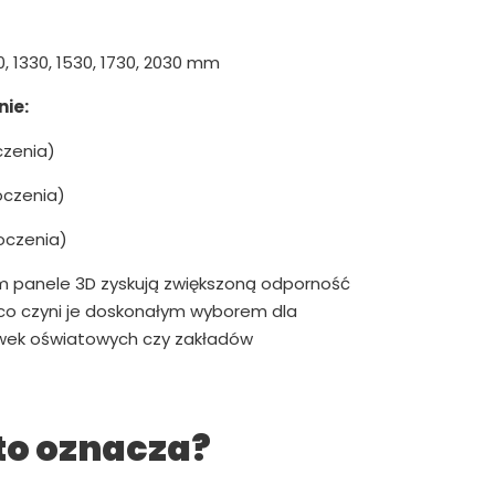
0, 1330, 1530, 1730, 2030 mm
ie:
czenia)
oczenia)
oczenia)
m panele 3D zyskują zwiększoną odporność
 co czyni je doskonałym wyborem dla
ówek oświatowych czy zakładów
to oznacza?