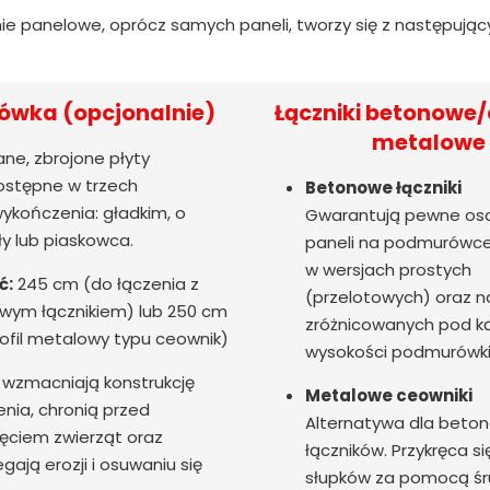
ie panelowe, oprócz samych paneli, tworzy się z następują
wka (opcjonalnie)
Łączniki betonowe/
metalowe
ne, zbrojone płyty
stępne w trzech
Betonowe łączniki
ykończenia: gładkim, o
Gwarantują pewne os
ły lub piaskowca.
paneli na podmurówce
w wersjach prostych
ć:
245 cm (do łączenia z
(przelotowych) oraz n
wym łącznikiem) lub 250 cm
zróżnicowanych pod 
ofil metalowy typu ceownik)
wysokości podmurówki
wzmacniają konstrukcję
Metalowe ceowniki
nia, chronią przed
Alternatywa dla beto
ęciem zwierząt oraz
łączników. Przykręca si
gają erozji i osuwaniu się
słupków za pomocą śr