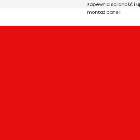
zapewnia solidność i 
montaż paneli.