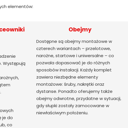
cych elementów:
ceowniki
Obejmy
Dostępne są obejmy montażowe w
czterech wariantach – przelotowe,
narożne, startowe i uniwersalne – co
adzenie
pozwala dopasować je do różnych
. Występują
sposobów instalacji. Każdy komplet
zawiera niezbędne elementy
arożnych,
montażowe: śruby, nakrętki oraz
kątem
dystanse. Ponadto oferujemy także
.
obejmy odwrotne, przydatne w sytuacji,
gdy słupki zostały zamocowane w
nowych
niewłaściwym położeniu.
ę je do
ub, co