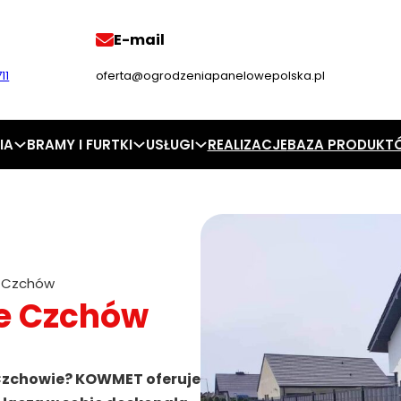
E-mail
11
oferta@ogrodzeniapanelowepolska.pl
IA
BRAMY I FURTKI
USŁUGI
REALIZACJE
BAZA PRODUKT
 Czchów
e Czchów
 Czchowie? KOWMET oferuje