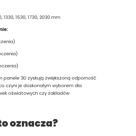
0, 1330, 1530, 1730, 2030 mm
ie:
czenia)
oczenia)
oczenia)
m panele 3D zyskują zwiększoną odporność
 co czyni je doskonałym wyborem dla
ówek oświatowych czy zakładów
to oznacza?