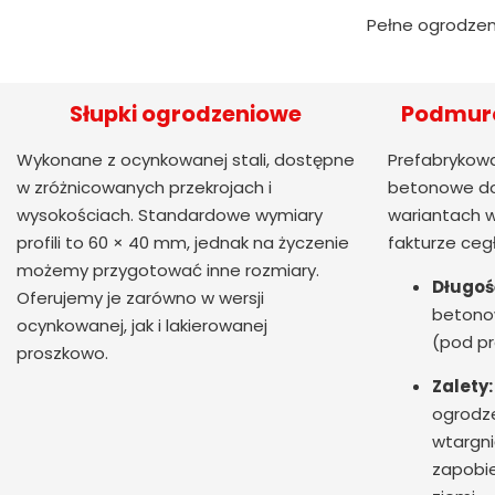
Pełne ogrodzen
Słupki ogrodzeniowe
Podmuró
Wykonane z ocynkowanej stali, dostępne
Prefabrykowa
w zróżnicowanych przekrojach i
betonowe do
wysokościach. Standardowe wymiary
wariantach w
profili to 60 × 40 mm, jednak na życzenie
fakturze ceg
możemy przygotować inne rozmiary.
Długoś
Oferujemy je zarówno w wersji
betono
ocynkowanej, jak i lakierowanej
(pod pr
proszkowo.
Zalety:
ogrodze
wtargni
zapobie