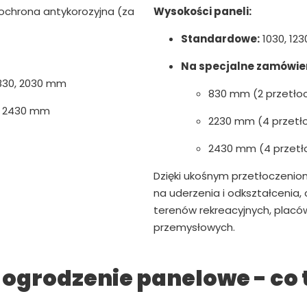
chrona antykorozyjna (za
Wysokości paneli:
Standardowe:
1030, 123
Na specjalne zamówien
 1830, 2030 mm
830 mm (2 przetło
, 2430 mm
2230 mm (4 przetł
2430 mm (4 przetł
Dzięki ukośnym przetłoczenio
na uderzenia i odkształcenia,
terenów rekreacyjnych, plac
przemysłowych.
ogrodzenie panelowe - co 