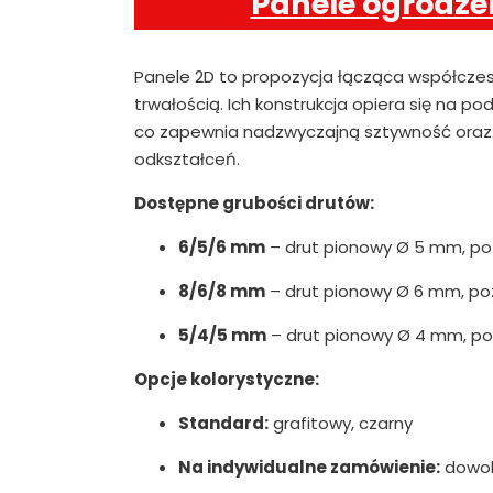
Panele ogrodze
Panele 2D to propozycja łącząca współcze
trwałością. Ich konstrukcja opiera się na 
co zapewnia nadzwyczajną sztywność oraz 
odkształceń.
Dostępne grubości drutów:
6/5/6 mm
– drut pionowy Ø 5 mm, p
8/6/8 mm
– drut pionowy Ø 6 mm, p
5/4/5 mm
– drut pionowy Ø 4 mm, p
Opcje kolorystyczne:
Standard:
grafitowy, czarny
Na indywidualne zamówienie:
dowoln