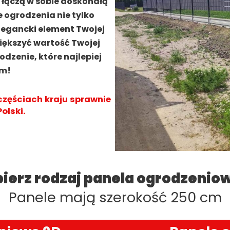
e łączą w sobie doskonałą
 ogrodzenia nie tylko
legancki element Twojej
iększyć wartość Twojej
dzenie, które najlepiej
om!
częściach kraju sprawnie
olski.
ierz rodzaj panela ogrodzenio
Panele mają szerokość 250 cm