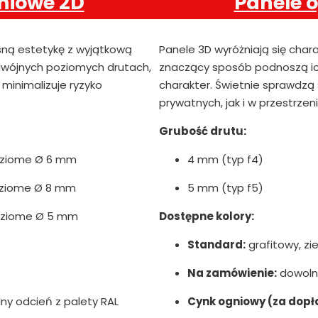
niowe 2D
Panele 
sną estetykę z wyjątkową
Panele 3D wyróżniają się char
podwójnych poziomych drutach,
znaczący sposób podnoszą ic
minimalizuje ryzyko
charakter. Świetnie sprawdzą
prywatnych, jak i w przestrzen
Grubość drutu:
oziome Ø 6 mm
4 mm (typ f4)
oziome Ø 8 mm
5 mm (typ f5)
oziome Ø 5 mm
Dostępne kolory:
Standard:
grafitowy, zie
Na zamówienie:
dowolny
y odcień z palety RAL
Cynk ogniowy (za dopł