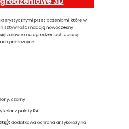
ogrodzeniowe 3D
akterystycznymi przetłoczeniami, które w
h sztywność i nadają nowoczesny
 się zarówno na ogrodzeniach posesji
iach publicznych.
lony, czarny
 kolor z palety RAL
atą):
dodatkowa ochrona antykorozyjna