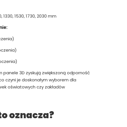
0, 1330, 1530, 1730, 2030 mm
ie:
czenia)
oczenia)
oczenia)
m panele 3D zyskują zwiększoną odporność
 co czyni je doskonałym wyborem dla
ówek oświatowych czy zakładów
to oznacza?