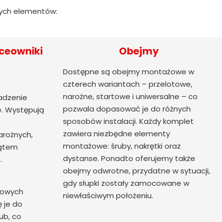
cych elementów:
ceowniki
Obejmy
Dostępne są obejmy montażowe w
czterech wariantach – przelotowe,
narożne, startowe i uniwersalne – co
adzenie
pozwala dopasować je do różnych
. Występują
sposobów instalacji. Każdy komplet
zawiera niezbędne elementy
arożnych,
montażowe: śruby, nakrętki oraz
kątem
dystanse. Ponadto oferujemy także
.
obejmy odwrotne, przydatne w sytuacji,
gdy słupki zostały zamocowane w
nowych
niewłaściwym położeniu.
ę je do
ub, co