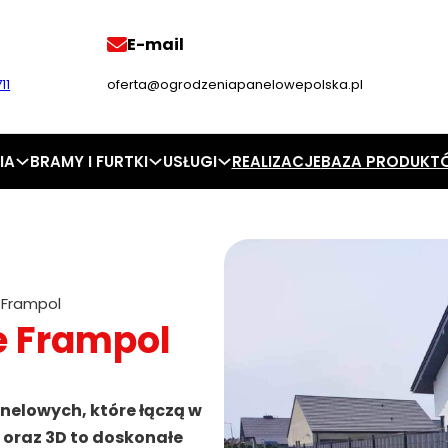
E-mail
11
oferta@ogrodzeniapanelowepolska.pl
IA
BRAMY I FURTKI
USŁUGI
REALIZACJE
BAZA PRODUKT
 Frampol
e Frampol
nelowych, które łączą w
D oraz 3D to doskonałe