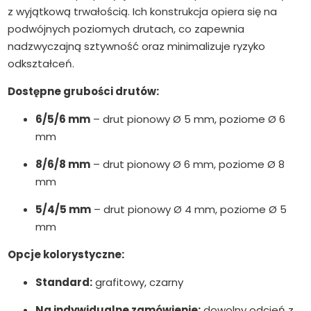
z wyjątkową trwałością. Ich konstrukcja opiera się na
podwójnych poziomych drutach, co zapewnia
nadzwyczajną sztywność oraz minimalizuje ryzyko
odkształceń.
Dostępne grubości drutów:
6/5/6 mm
– drut pionowy Ø 5 mm, poziome Ø 6
mm
8/6/8 mm
– drut pionowy Ø 6 mm, poziome Ø 8
mm
5/4/5 mm
– drut pionowy Ø 4 mm, poziome Ø 5
mm
Opcje kolorystyczne:
Standard:
grafitowy, czarny
Na indywidualne zamówienie:
dowolny odcień z