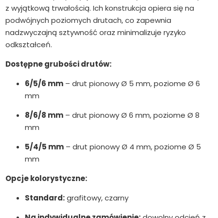
z wyjątkową trwałością. Ich konstrukcja opiera się na
podwójnych poziomych drutach, co zapewnia
nadzwyczajną sztywność oraz minimalizuje ryzyko
odkształceń.
Dostępne grubości drutów:
6/5/6 mm
– drut pionowy Ø 5 mm, poziome Ø 6
mm
8/6/8 mm
– drut pionowy Ø 6 mm, poziome Ø 8
mm
5/4/5 mm
– drut pionowy Ø 4 mm, poziome Ø 5
mm
Opcje kolorystyczne:
Standard:
grafitowy, czarny
Na indywidualne zamówienie:
dowolny odcień z