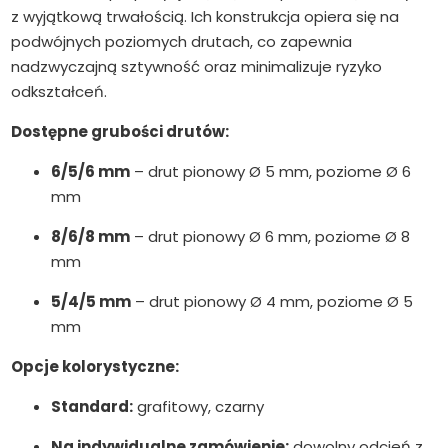
z wyjątkową trwałością. Ich konstrukcja opiera się na
podwójnych poziomych drutach, co zapewnia
nadzwyczajną sztywność oraz minimalizuje ryzyko
odkształceń.
Dostępne grubości drutów:
6/5/6 mm
– drut pionowy Ø 5 mm, poziome Ø 6
mm
8/6/8 mm
– drut pionowy Ø 6 mm, poziome Ø 8
mm
5/4/5 mm
– drut pionowy Ø 4 mm, poziome Ø 5
mm
Opcje kolorystyczne:
Standard:
grafitowy, czarny
Na indywidualne zamówienie:
dowolny odcień z