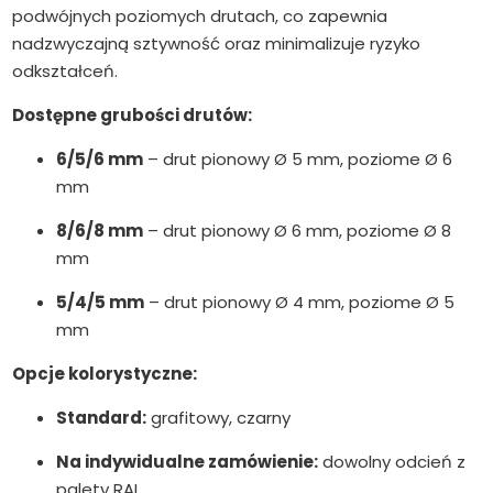
podwójnych poziomych drutach, co zapewnia
nadzwyczajną sztywność oraz minimalizuje ryzyko
odkształceń.
Dostępne grubości drutów:
6/5/6 mm
– drut pionowy Ø 5 mm, poziome Ø 6
mm
8/6/8 mm
– drut pionowy Ø 6 mm, poziome Ø 8
mm
5/4/5 mm
– drut pionowy Ø 4 mm, poziome Ø 5
mm
Opcje kolorystyczne:
Standard:
grafitowy, czarny
Na indywidualne zamówienie:
dowolny odcień z
palety RAL