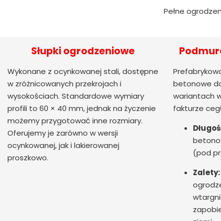
Pełne ogrodzen
Słupki ogrodzeniowe
Podmuró
Wykonane z ocynkowanej stali, dostępne
Prefabrykowa
w zróżnicowanych przekrojach i
betonowe do
wysokościach. Standardowe wymiary
wariantach w
profili to 60 × 40 mm, jednak na życzenie
fakturze ceg
możemy przygotować inne rozmiary.
Długoś
Oferujemy je zarówno w wersji
betono
ocynkowanej, jak i lakierowanej
(pod pr
proszkowo.
Zalety:
ogrodze
wtargni
zapobie