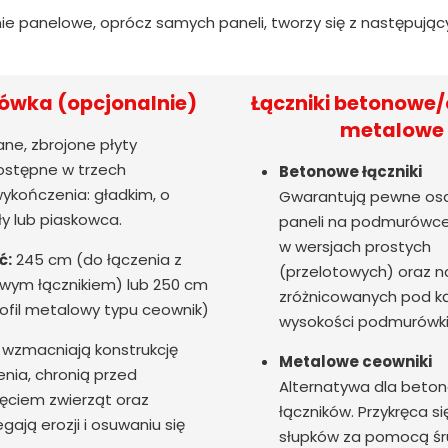
ie panelowe, oprócz samych paneli, tworzy się z następują
wka (opcjonalnie)
Łączniki betonowe/
metalowe
ne, zbrojone płyty
stępne w trzech
Betonowe łączniki
ykończenia: gładkim, o
Gwarantują pewne os
ły lub piaskowca.
paneli na podmurówce
w wersjach prostych
ć:
245 cm (do łączenia z
(przelotowych) oraz n
wym łącznikiem) lub 250 cm
zróżnicowanych pod 
ofil metalowy typu ceownik)
wysokości podmurówki
wzmacniają konstrukcję
Metalowe ceowniki
nia, chronią przed
Alternatywa dla beto
ęciem zwierząt oraz
łączników. Przykręca si
gają erozji i osuwaniu się
słupków za pomocą śr