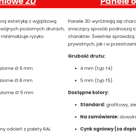
niowe 2D
Panele 
sną estetykę z wyjątkową
Panele 3D wyróżniają się char
podwójnych poziomych drutach,
znaczący sposób podnoszą ic
minimalizuje ryzyko
charakter. Świetnie sprawdzą
prywatnych, jak i w przestrzen
Grubość drutu:
oziome Ø 6 mm
4 mm (typ f4)
oziome Ø 8 mm
5 mm (typ f5)
oziome Ø 5 mm
Dostępne kolory:
Standard:
grafitowy, zie
Na zamówienie:
dowolny
y odcień z palety RAL
Cynk ogniowy (za dopł