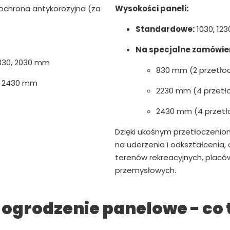
chrona antykorozyjna (za
Wysokości paneli:
Standardowe:
1030, 123
Na specjalne zamówien
 1830, 2030 mm
830 mm (2 przetło
, 2430 mm
2230 mm (4 przetł
2430 mm (4 przetł
Dzięki ukośnym przetłoczenio
na uderzenia i odkształcenia,
terenów rekreacyjnych, plac
przemysłowych.
ogrodzenie panelowe - co 