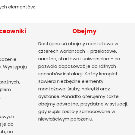
cych elementów:
ceowniki
Obejmy
Dostępne są obejmy montażowe w
czterech wariantach – przelotowe,
narożne, startowe i uniwersalne – co
adzenie
pozwala dopasować je do różnych
. Występują
sposobów instalacji. Każdy komplet
zawiera niezbędne elementy
arożnych,
montażowe: śruby, nakrętki oraz
kątem
dystanse. Ponadto oferujemy także
.
obejmy odwrotne, przydatne w sytuacji,
gdy słupki zostały zamocowane w
nowych
niewłaściwym położeniu.
ę je do
ub, co