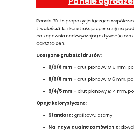
Panele ogrodze
Panele 2D to propozycja łącząca współcze
trwałością. Ich konstrukcja opiera się na 
co zapewnia nadzwyczajną sztywność oraz 
odkształceń.
Dostępne grubości drutów:
6/5/6 mm
– drut pionowy Ø 5 mm, p
8/6/8 mm
– drut pionowy Ø 6 mm, p
5/4/5 mm
– drut pionowy Ø 4 mm, p
Opcje kolorystyczne:
Standard:
grafitowy, czarny
Na indywidualne zamówienie:
dowoln