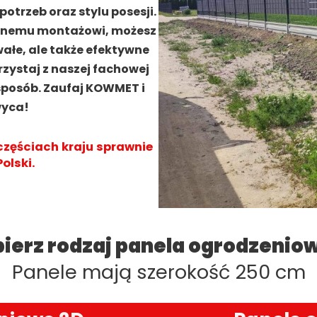
trzeb oraz stylu posesji.
nalnemu montażowi, możesz
wałe, ale także efektywne
rzystaj z naszej fachowej
 sposób. Zaufaj KOWMET i
wyca!
częściach kraju sprawnie
olski.
ierz rodzaj panela ogrodzenio
Panele mają szerokość 250 cm