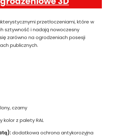
ogrodzeniowe 3D
akterystycznymi przetłoczeniami, które w
h sztywność i nadają nowoczesny
 się zarówno na ogrodzeniach posesji
iach publicznych.
lony, czarny
 kolor z palety RAL
atą):
dodatkowa ochrona antykorozyjna