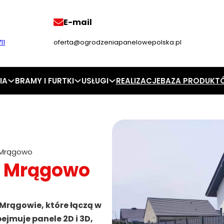
E-mail
11
oferta@ogrodzeniapanelowepolska.pl
IA
BRAMY I FURTKI
USŁUGI
REALIZACJE
BAZA PRODUKT
 Mrągowo
e Mrągowo
Mrągowie, które łączą w
ejmuje panele 2D i 3D,