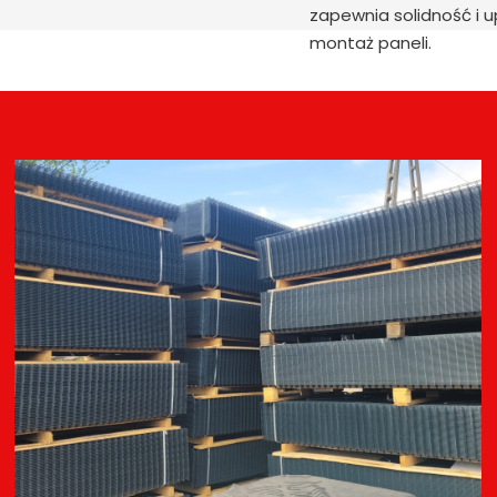
zapewnia solidność i 
montaż paneli.