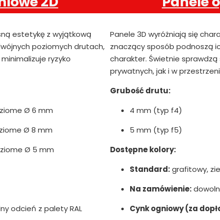
niowe 2D
Panele 
sną estetykę z wyjątkową
Panele 3D wyróżniają się char
podwójnych poziomych drutach,
znaczący sposób podnoszą ic
minimalizuje ryzyko
charakter. Świetnie sprawdzą
prywatnych, jak i w przestrzen
Grubość drutu:
oziome Ø 6 mm
4 mm (typ f4)
oziome Ø 8 mm
5 mm (typ f5)
oziome Ø 5 mm
Dostępne kolory:
Standard:
grafitowy, zie
Na zamówienie:
dowolny
y odcień z palety RAL
Cynk ogniowy (za dopł