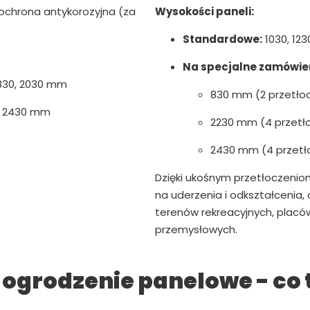
chrona antykorozyjna (za
Wysokości paneli:
Standardowe:
1030, 123
Na specjalne zamówien
 1830, 2030 mm
830 mm (2 przetło
, 2430 mm
2230 mm (4 przetł
2430 mm (4 przetł
Dzięki ukośnym przetłoczenio
na uderzenia i odkształcenia,
terenów rekreacyjnych, plac
przemysłowych.
ogrodzenie panelowe - co 