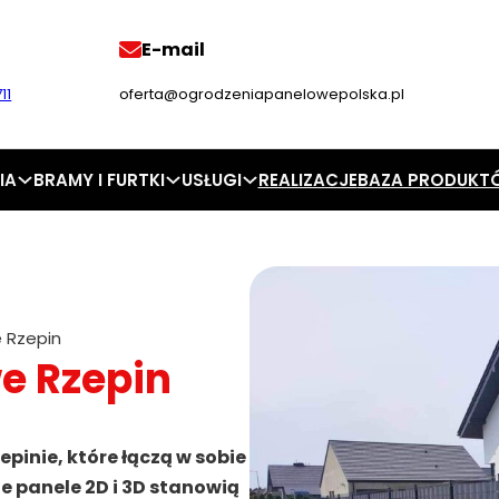
E-mail
11
oferta@ogrodzeniapanelowepolska.pl
IA
BRAMY I FURTKI
USŁUGI
REALIZACJE
BAZA PRODUKT
 Rzepin
e Rzepin
inie, które łączą w sobie
e panele 2D i 3D stanowią