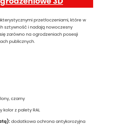
ogrodzeniowe 3D
akterystycznymi przetłoczeniami, które w
h sztywność i nadają nowoczesny
 się zarówno na ogrodzeniach posesji
iach publicznych.
lony, czarny
 kolor z palety RAL
atą):
dodatkowa ochrona antykorozyjna