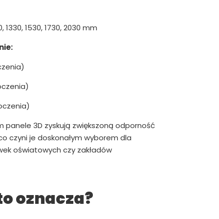
0, 1330, 1530, 1730, 2030 mm
ie:
czenia)
oczenia)
oczenia)
m panele 3D zyskują zwiększoną odporność
 co czyni je doskonałym wyborem dla
ówek oświatowych czy zakładów
to oznacza?