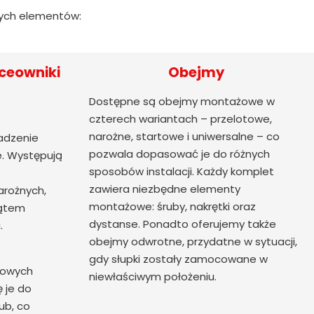
cych elementów:
ceowniki
Obejmy
Dostępne są obejmy montażowe w
czterech wariantach – przelotowe,
narożne, startowe i uniwersalne – co
adzenie
pozwala dopasować je do różnych
. Występują
sposobów instalacji. Każdy komplet
zawiera niezbędne elementy
arożnych,
montażowe: śruby, nakrętki oraz
kątem
dystanse. Ponadto oferujemy także
.
obejmy odwrotne, przydatne w sytuacji,
gdy słupki zostały zamocowane w
nowych
niewłaściwym położeniu.
ę je do
ub, co