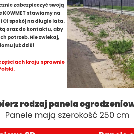
cznie zabezpieczyć swoją
rmie KOWMET stawiamy na
 Ci spokój na długie lata.
tą oraz do kontaktu, aby
h potrzeb. Nie zwlekaj,
omu już dziś!
częściach kraju sprawnie
olski.
ierz rodzaj panela ogrodzenio
Panele mają szerokość 250 cm