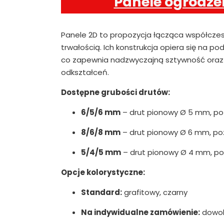
Panele ogrodze
Panele 2D to propozycja łącząca współcze
trwałością. Ich konstrukcja opiera się na 
co zapewnia nadzwyczajną sztywność oraz 
odkształceń.
Dostępne grubości drutów:
6/5/6 mm
– drut pionowy Ø 5 mm, p
8/6/8 mm
– drut pionowy Ø 6 mm, p
5/4/5 mm
– drut pionowy Ø 4 mm, p
Opcje kolorystyczne:
Standard:
grafitowy, czarny
Na indywidualne zamówienie:
dowoln