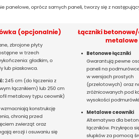
ie panelowe, oprócz samych paneli, tworzy się z następują
wka (opcjonalnie)
Łączniki betonowe/
metalowe
ne, zbrojone płyty
stępne w trzech
Betonowe łączniki
ykończenia: gładkim, o
Gwarantują pewne os
ły lub piaskowca.
paneli na podmurówce
w wersjach prostych
ć:
245 cm (do łączenia z
(przelotowych) oraz n
wym łącznikiem) lub 250 cm
zróżnicowanych pod 
ofil metalowy typu ceownik)
wysokości podmurówki
wzmacniają konstrukcję
Metalowe ceowniki
nia, chronią przed
Alternatywa dla beto
ęciem zwierząt oraz
łączników. Przykręca si
gają erozji i osuwaniu się
słupków za pomocą śr