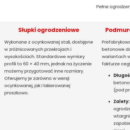
Pełne ogrodzen
Słupki ogrodzeniowe
Podmuró
Wykonane z ocynkowanej stali, dostępne
Prefabrykowa
w zróżnicowanych przekrojach i
betonowe do
wysokościach. Standardowe wymiary
wariantach w
profili to 60 × 40 mm, jednak na życzenie
fakturze ceg
możemy przygotować inne rozmiary.
Długoś
Oferujemy je zarówno w wersji
betono
ocynkowanej, jak i lakierowanej
(pod pr
proszkowo.
Zalety:
ogrodze
wtargni
zapobie