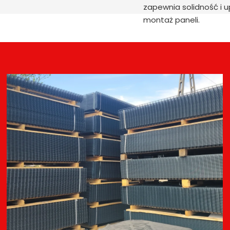
zapewnia solidność i 
montaż paneli.