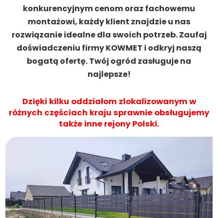
konkurencyjnym cenom oraz fachowemu
montażowi, każdy klient znajdzie u nas
rozwiązanie idealne dla swoich potrzeb. Zaufaj
doświadczeniu firmy KOWMET i odkryj naszą
bogatą ofertę. Twój ogród zasługuje na
najlepsze!
Dzięki kilku oddziałom zlokalizowanym w
różnych częściach kraju sprawnie obsługujemy
także inne rejony Polski.