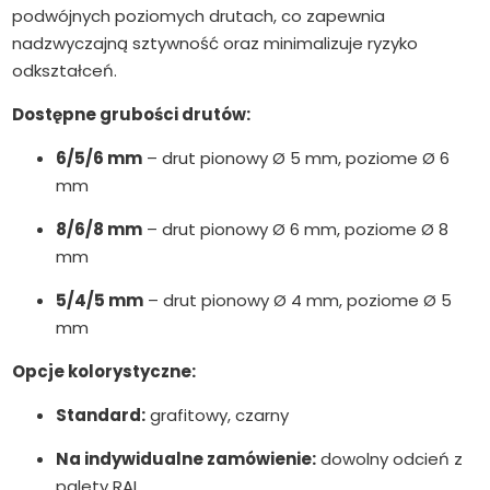
podwójnych poziomych drutach, co zapewnia
nadzwyczajną sztywność oraz minimalizuje ryzyko
odkształceń.
Dostępne grubości drutów:
6/5/6 mm
– drut pionowy Ø 5 mm, poziome Ø 6
mm
8/6/8 mm
– drut pionowy Ø 6 mm, poziome Ø 8
mm
5/4/5 mm
– drut pionowy Ø 4 mm, poziome Ø 5
mm
Opcje kolorystyczne:
Standard:
grafitowy, czarny
Na indywidualne zamówienie:
dowolny odcień z
palety RAL