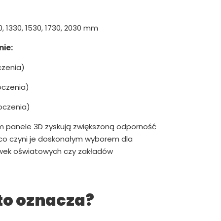
0, 1330, 1530, 1730, 2030 mm
ie:
czenia)
oczenia)
oczenia)
m panele 3D zyskują zwiększoną odporność
 co czyni je doskonałym wyborem dla
ówek oświatowych czy zakładów
to oznacza?