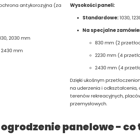
chrona antykorozyjna (za
Wysokości paneli:
Standardowe:
1030, 123
Na specjalne zamówien
 1830, 2030 mm
830 mm (2 przetło
, 2430 mm
2230 mm (4 przetł
2430 mm (4 przetł
Dzięki ukośnym przetłoczenio
na uderzenia i odkształcenia,
terenów rekreacyjnych, plac
przemysłowych.
ogrodzenie panelowe - co 