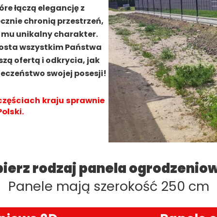
re łączą elegancję z
cznie chronią przestrzeń,
c mu unikalny charakter.
rosta wszystkim Państwa
 ofertą i odkrycia, jak
eczeństwo swojej posesji!
częściach kraju sprawnie
olski.
ierz rodzaj panela ogrodzenio
Panele mają szerokość 250 cm