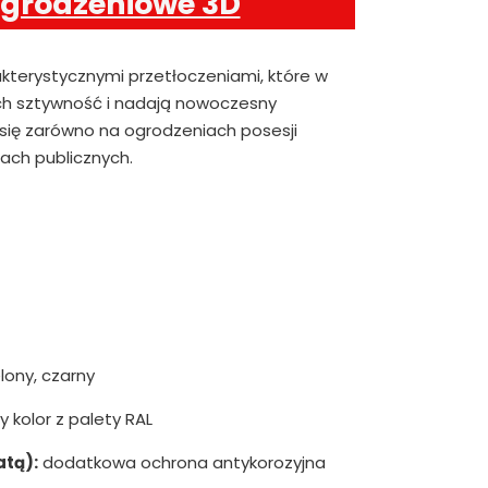
ogrodzeniowe 3D
akterystycznymi przetłoczeniami, które w
h sztywność i nadają nowoczesny
 się zarówno na ogrodzeniach posesji
iach publicznych.
lony, czarny
 kolor z palety RAL
atą):
dodatkowa ochrona antykorozyjna