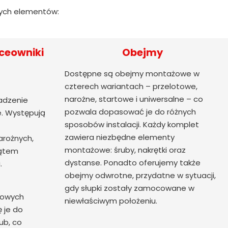
cych elementów:
ceowniki
Obejmy
Dostępne są obejmy montażowe w
czterech wariantach – przelotowe,
narożne, startowe i uniwersalne – co
adzenie
pozwala dopasować je do różnych
. Występują
sposobów instalacji. Każdy komplet
zawiera niezbędne elementy
arożnych,
montażowe: śruby, nakrętki oraz
kątem
dystanse. Ponadto oferujemy także
.
obejmy odwrotne, przydatne w sytuacji,
gdy słupki zostały zamocowane w
nowych
niewłaściwym położeniu.
ę je do
ub, co