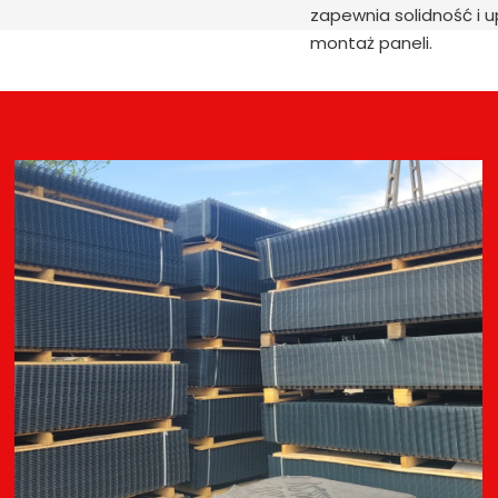
zapewnia solidność i 
montaż paneli.