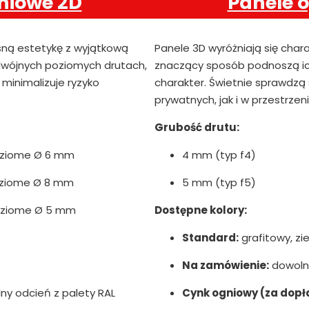
niowe 2D
Panele 
sną estetykę z wyjątkową
Panele 3D wyróżniają się char
podwójnych poziomych drutach,
znaczący sposób podnoszą ic
minimalizuje ryzyko
charakter. Świetnie sprawdzą
prywatnych, jak i w przestrzen
Grubość drutu:
oziome Ø 6 mm
4 mm (typ f4)
oziome Ø 8 mm
5 mm (typ f5)
oziome Ø 5 mm
Dostępne kolory:
Standard:
grafitowy, zie
Na zamówienie:
dowolny
y odcień z palety RAL
Cynk ogniowy (za dopł