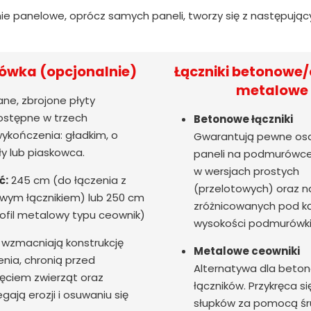
ie panelowe, oprócz samych paneli, tworzy się z następują
wka (opcjonalnie)
Łączniki betonowe/
metalowe
ne, zbrojone płyty
stępne w trzech
Betonowe łączniki
ykończenia: gładkim, o
Gwarantują pewne os
ły lub piaskowca.
paneli na podmurówce
w wersjach prostych
ć:
245 cm (do łączenia z
(przelotowych) oraz n
wym łącznikiem) lub 250 cm
zróżnicowanych pod 
ofil metalowy typu ceownik)
wysokości podmurówki
wzmacniają konstrukcję
Metalowe ceowniki
nia, chronią przed
Alternatywa dla beto
ęciem zwierząt oraz
łączników. Przykręca si
gają erozji i osuwaniu się
słupków za pomocą śr