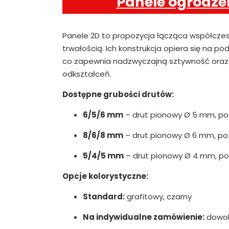
Panele ogrodze
Panele 2D to propozycja łącząca współcze
trwałością. Ich konstrukcja opiera się na 
co zapewnia nadzwyczajną sztywność oraz 
odkształceń.
Dostępne grubości drutów:
6/5/6 mm
– drut pionowy Ø 5 mm, p
8/6/8 mm
– drut pionowy Ø 6 mm, p
5/4/5 mm
– drut pionowy Ø 4 mm, p
Opcje kolorystyczne:
Standard:
grafitowy, czarny
Na indywidualne zamówienie:
dowoln