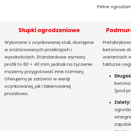
Pełne ogrodzen
Słupki ogrodzeniowe
Podmuró
Wykonane z ocynkowanej stali, dostępne
Prefabrykowa
w zróżnicowanych przekrojach i
betonowe do
wysokościach. Standardowe wymiary
wariantach w
profili to 60 × 40 mm, jednak na życzenie
fakturze ceg
możemy przygotować inne rozmiary.
Długoś
Oferujemy je zarówno w wersji
betono
ocynkowanej, jak i lakierowanej
(pod pr
proszkowo.
Zalety:
ogrodze
wtargni
zapobie