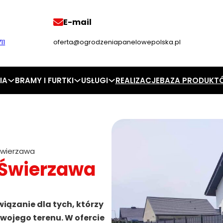
E-mail
11
oferta@ogrodzeniapanelowepolska.pl
IA
BRAMY I FURTKI
USŁUGI
REALIZACJE
BAZA PRODUKT
Świerzawa
 Świerzawa
iązanie dla tych, którzy
wojego terenu. W ofercie