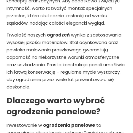
koncepcji aranżacyjnych. Aby dodatkowo zwiększyć
intymność, warto rozważyć montaż specjalnych
przesłon, które skutecznie zasłonią od wzroku
sąsiadów, nadając całości elegancki wygląd.
Trwałość naszych
ogrodzeń
wynika z zastosowania
wysokiej jakości materiałów. Stal ocynkowana oraz
powłoka malowania proszkowego gwarantują
odporność na niekorzystne warunki atmosferyczne
oraz uszkodzenia. Prosta konstrukcja paneli umożliwia
ich łatwą konserwację – regularne mycie wystarczy,
aby ogrodzenie przez wiele lat prezentowało się
doskonale.
Dlaczego warto wybrać
ogrodzenia panelowe?
Inwestowanie w
ogrodzenia panelowe
to
zapewnienie długotrwałej ochrony Twojej przestrzeni,