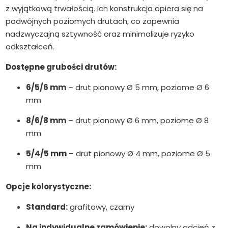
z wyjątkową trwałością. Ich konstrukcja opiera się na
podwójnych poziomych drutach, co zapewnia
nadzwyczajną sztywność oraz minimalizuje ryzyko
odkształceń.
Dostępne grubości drutów:
6/5/6 mm
– drut pionowy Ø 5 mm, poziome Ø 6
mm
8/6/8 mm
– drut pionowy Ø 6 mm, poziome Ø 8
mm
5/4/5 mm
– drut pionowy Ø 4 mm, poziome Ø 5
mm
Opcje kolorystyczne:
Standard:
grafitowy, czarny
Na indywidualne zamówienie:
dowolny odcień z