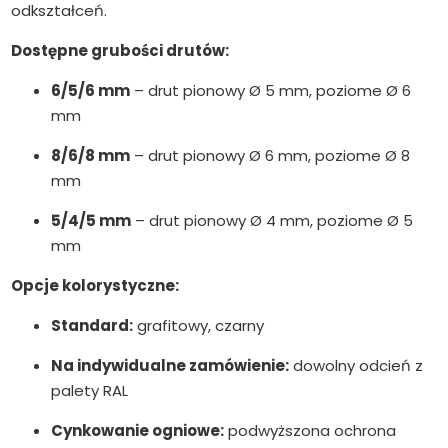
odkształceń.
Dostępne grubości drutów:
6/5/6 mm
– drut pionowy Ø 5 mm, poziome Ø 6
mm
8/6/8 mm
– drut pionowy Ø 6 mm, poziome Ø 8
mm
5/4/5 mm
– drut pionowy Ø 4 mm, poziome Ø 5
mm
Opcje kolorystyczne:
Standard:
grafitowy, czarny
Na indywidualne zamówienie:
dowolny odcień z
palety RAL
Cynkowanie ogniowe:
podwyższona ochrona