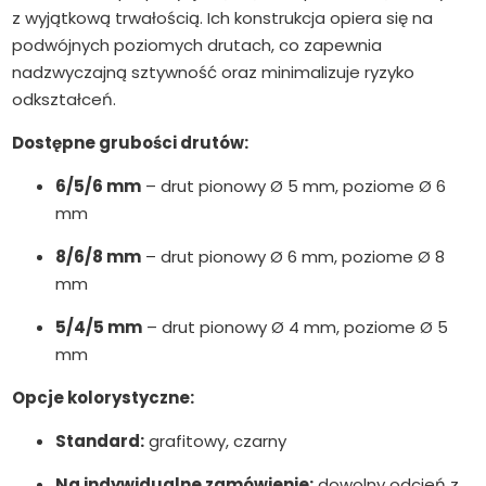
z wyjątkową trwałością. Ich konstrukcja opiera się na
podwójnych poziomych drutach, co zapewnia
nadzwyczajną sztywność oraz minimalizuje ryzyko
odkształceń.
Dostępne grubości drutów:
6/5/6 mm
– drut pionowy Ø 5 mm, poziome Ø 6
mm
8/6/8 mm
– drut pionowy Ø 6 mm, poziome Ø 8
mm
5/4/5 mm
– drut pionowy Ø 4 mm, poziome Ø 5
mm
Opcje kolorystyczne:
Standard:
grafitowy, czarny
Na indywidualne zamówienie:
dowolny odcień z