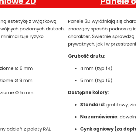
niowe 2D
Panele 
sną estetykę z wyjątkową
Panele 3D wyróżniają się char
podwójnych poziomych drutach,
znaczący sposób podnoszą ic
minimalizuje ryzyko
charakter. Świetnie sprawdzą
prywatnych, jak i w przestrzen
Grubość drutu:
oziome Ø 6 mm
4 mm (typ f4)
oziome Ø 8 mm
5 mm (typ f5)
oziome Ø 5 mm
Dostępne kolory:
Standard:
grafitowy, zie
Na zamówienie:
dowolny
y odcień z palety RAL
Cynk ogniowy (za dopł