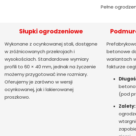
Pełne ogrodzen
Słupki ogrodzeniowe
Podmuró
Wykonane z ocynkowanej stali, dostępne
Prefabrykowa
w zróżnicowanych przekrojach i
betonowe do
wysokościach. Standardowe wymiary
wariantach w
profili to 60 × 40 mm, jednak na życzenie
fakturze ceg
możemy przygotować inne rozmiary.
Długoś
Oferujemy je zarówno w wersji
betono
ocynkowanej, jak i lakierowanej
(pod pr
proszkowo.
Zalety:
ogrodze
wtargni
zapobie