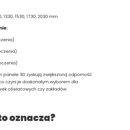
0, 1330, 1530, 1730, 2030 mm
ie:
czenia)
oczenia)
oczenia)
m panele 3D zyskują zwiększoną odporność
 co czyni je doskonałym wyborem dla
ówek oświatowych czy zakładów
to oznacza?