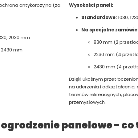
chrona antykorozyjna (za
Wysokości paneli:
Standardowe:
1030, 123
Na specjalne zamówien
 1830, 2030 mm
830 mm (2 przetło
, 2430 mm
2230 mm (4 przetł
2430 mm (4 przetł
Dzięki ukośnym przetłoczenio
na uderzenia i odkształcenia,
terenów rekreacyjnych, plac
przemysłowych.
ogrodzenie panelowe - co 