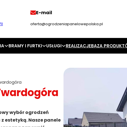
E-mail
11
oferta@ogrodzeniapanelowepolska.pl
IA
BRAMY I FURTKI
USŁUGI
REALIZACJE
BAZA PRODUKT
wardogóra
Twardogóra
owy wybór ogrodzeń
z estetyką. Nasze panele