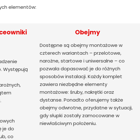
cych elementów:
ceowniki
Obejmy
Dostępne są obejmy montażowe w
czterech wariantach – przelotowe,
narożne, startowe i uniwersalne – co
adzenie
pozwala dopasować je do różnych
. Występują
sposobów instalacji. Każdy komplet
zawiera niezbędne elementy
arożnych,
montażowe: śruby, nakrętki oraz
kątem
dystanse. Ponadto oferujemy także
.
obejmy odwrotne, przydatne w sytuacji,
gdy słupki zostały zamocowane w
nowych
niewłaściwym położeniu.
ę je do
ub, co