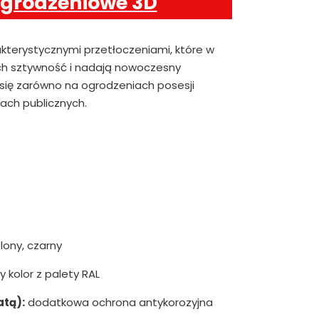
ogrodzeniowe 3D
akterystycznymi przetłoczeniami, które w
h sztywność i nadają nowoczesny
 się zarówno na ogrodzeniach posesji
iach publicznych.
lony, czarny
 kolor z palety RAL
atą):
dodatkowa ochrona antykorozyjna