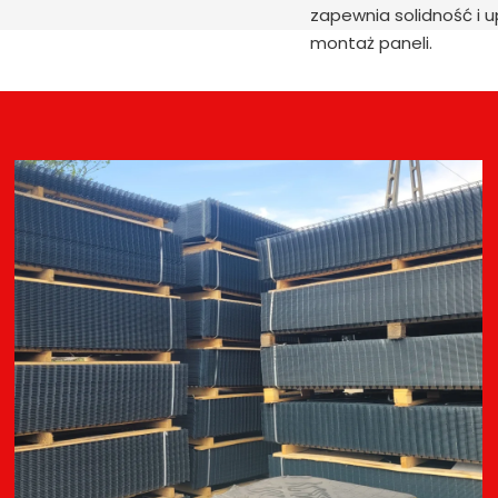
zapewnia solidność i 
montaż paneli.