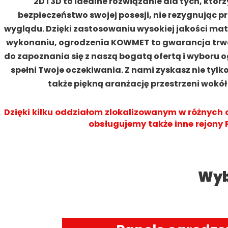
2D i 3D to idealne rozwiązanie dla tych, któ
bezpieczeństwo swojej posesji, nie rezygnując p
wyglądu. Dzięki zastosowaniu wysokiej jakości ma
wykonaniu, ogrodzenia KOWMET to gwarancja trwał
do zapoznania się z naszą bogatą ofertą i wyboru o
spełni Twoje oczekiwania. Z nami zyskasz nie tylk
także piękną aranżację przestrzeni wokó
Dzięki kilku oddziałom zlokalizowanym w różnych 
obsługujemy także inne rejony P
Wyb