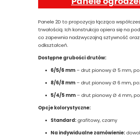
Panele ogrodze
Panele 2D to propozycja łącząca współcze
trwałością. Ich konstrukcja opiera się na 
co zapewnia nadzwyczajną sztywność oraz 
odkształceń.
Dostępne grubości drutów:
6/5/6 mm
– drut pionowy Ø 5 mm, p
8/6/8 mm
– drut pionowy Ø 6 mm, p
5/4/5 mm
– drut pionowy Ø 4 mm, p
Opcje kolorystyczne:
Standard:
grafitowy, czarny
Na indywidualne zamówienie:
dowoln