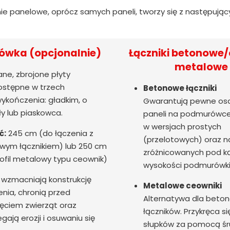
ie panelowe, oprócz samych paneli, tworzy się z następują
wka (opcjonalnie)
Łączniki betonowe/
metalowe
ne, zbrojone płyty
stępne w trzech
Betonowe łączniki
ykończenia: gładkim, o
Gwarantują pewne os
ły lub piaskowca.
paneli na podmurówce
w wersjach prostych
ć:
245 cm (do łączenia z
(przelotowych) oraz n
wym łącznikiem) lub 250 cm
zróżnicowanych pod 
ofil metalowy typu ceownik)
wysokości podmurówki
wzmacniają konstrukcję
Metalowe ceowniki
nia, chronią przed
Alternatywa dla beto
ęciem zwierząt oraz
łączników. Przykręca si
gają erozji i osuwaniu się
słupków za pomocą śr