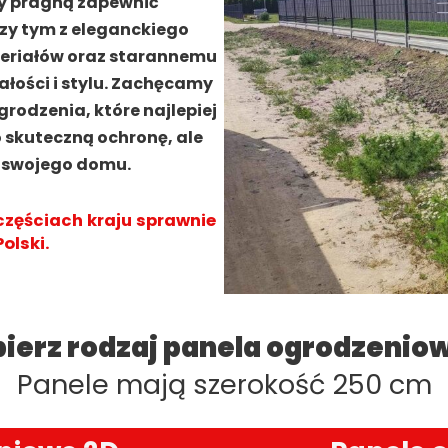
rzy pragną zapewnić
rzy tym z eleganckiego
teriałów oraz starannemu
ości i stylu. Zachęcamy
grodzenia, które najlepiej
o skuteczną ochronę, ale
ł swojego domu.
częściach kraju sprawnie
olski.
ierz rodzaj panela ogrodzenio
Panele mają szerokość 250 cm