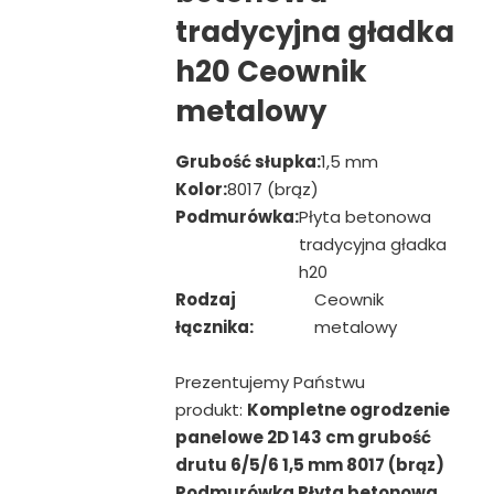
tradycyjna gładka
h20 Ceownik
metalowy
Grubość słupka:
1,5 mm
Kolor:
8017 (brąz)
Podmurówka:
Płyta betonowa
tradycyjna gładka
h20
Rodzaj
Ceownik
łącznika:
metalowy
Prezentujemy Państwu
produkt:
Kompletne ogrodzenie
panelowe 2D 143 cm grubość
drutu 6/5/6 1,5 mm 8017 (brąz)
Podmurówka Płyta betonowa