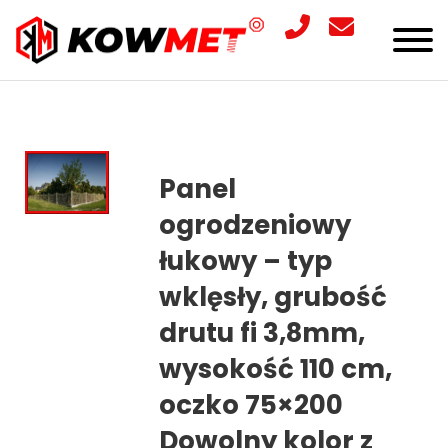
Panel
ogrodzeniowy
łukowy – typ
wklęsły, grubość
drutu fi 3,8mm,
wysokość 110 cm,
oczko 75×200
Dowolny kolor z